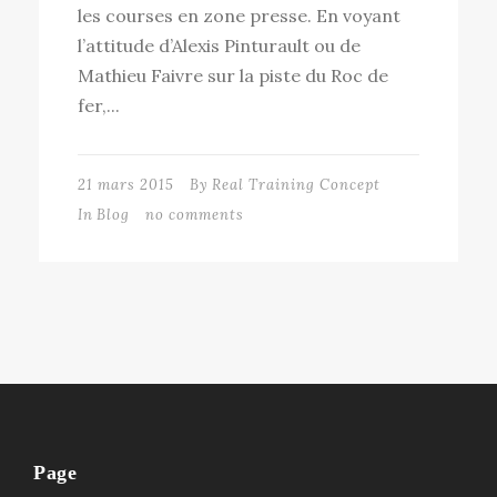
les courses en zone presse. En voyant
l’attitude d’Alexis Pinturault ou de
Mathieu Faivre sur la piste du Roc de
fer,...
21 mars 2015
By
Real Training Concept
In
Blog
no comments
Page